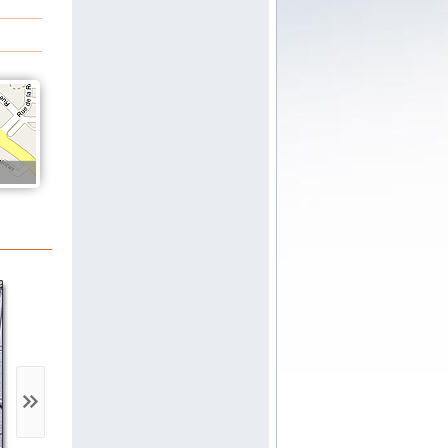
Ultrasonographie clinique abdominale
et digestive
Auteurs:
J.C. LETARD, D. SAUTEREAU,
J.M. CANARD, L. PALAZZO, F. CESSOT,
B. NAPOLEON, C. BOUSTIERE.
Commission Techniques d’Imagerie de la
SFED.