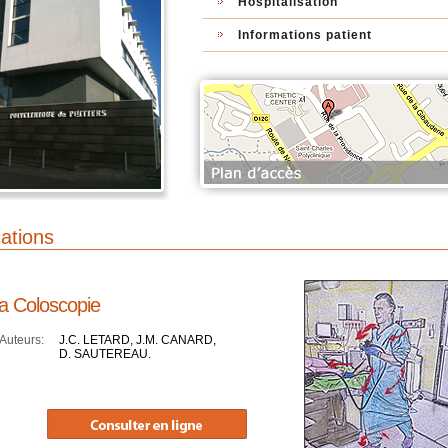
Hospitalisation
Informations patient
cations
 Coloscopie
uteurs:
J.C. LETARD, J.M. CANARD,
D. SAUTEREAU.