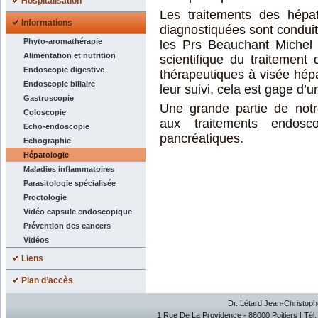
Hospitalisation
Les traitements des hép
Informations
diagnostiquées sont conduit
Phyto-aromathérapie
les Prs Beauchant Michel 
Alimentation et nutrition
scientifique du traitement 
Endoscopie digestive
thérapeutiques à visée hépa
Endoscopie biliaire
leur suivi, cela est gage d
Gastroscopie
Une grande partie de notr
Coloscopie
aux traitements endosco
Echo-endoscopie
pancréatiques.
Echographie
Hépatologie
Maladies inflammatoires
Parasitologie spécialisée
Proctologie
Vidéo capsule endoscopique
Prévention des cancers
Vidéos
Liens
Plan d’accès
Dr. Létard Jean-Christophe
1 Rue De La Providence - 86000 Poitiers | Tél.